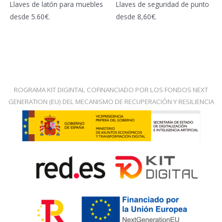
Valorado
Valorado
Llaves de latón para muebles
Llaves de seguridad de punto
con
con
0
0
desde 5.60€.
desde 8,60€.
de
de
5
5
ROGRAMA KIT DIGINTAL COFINANCIADO POR LOS FONDOS NEXT
GENERATION (EU) DEL MECANISMO DE RECUPERACIÓN Y RESILIENCIA​