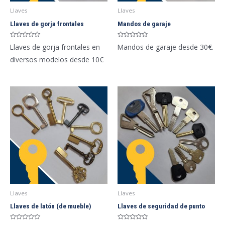
Llaves
Llaves
Llaves de gorja frontales
Mandos de garaje
Valorado
Valorado
Llaves de gorja frontales en
Mandos de garaje desde 30€.
con
con
0
0
diversos modelos desde 10€
de
de
5
5
Llaves
Llaves
Llaves de latón (de mueble)
Llaves de seguridad de punto