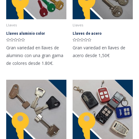
Llaves
Llaves
Llaves aluminio color
Llaves de acero
Valorado
Valorado
Gran variedad en llaves de
Gran variedad en llaves de
con
con
0
0
aluminio con una gran gama
acero desde 1,50€
de
de
5
5
de colores desde 1.80€.