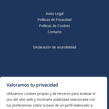
Aviso Legal
Políticas de Privacidad
Políticas de Cookies
Contacto
Declaración de accesibilidad
Valoramos tu privacidad
Cerrajería Pérez © 2026 Todos los derechos reservados.
Utilizamos cookies propias y de terceros para analizar el
uso del sitio web y mostrarte publicidad relacionada con
INICIO
tus preferencias sobre la base de un perfil elaborado a
NOSOTROS